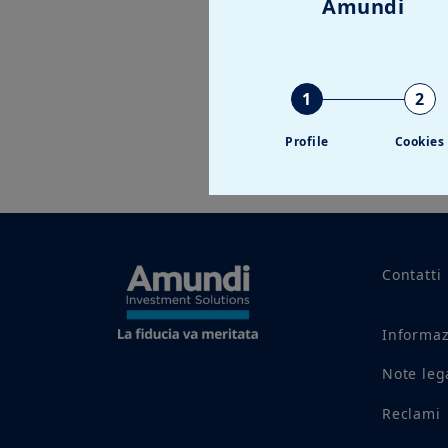
Amundi
1
2
Profile
Cookies
Contatti
Informaz
Note leg
Reclami