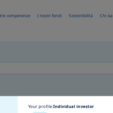
stre competenze
I nostri fondi
Sostenibilità
Chi si
matches for “
.
”
Your profile:
Individual investor