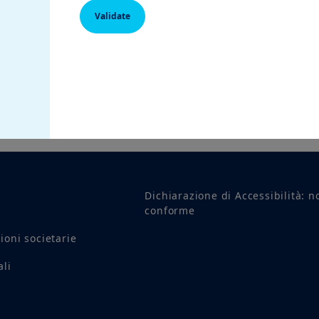
Validate
Dichiarazione di Accessibilità: n
conforme
ioni societarie
ali