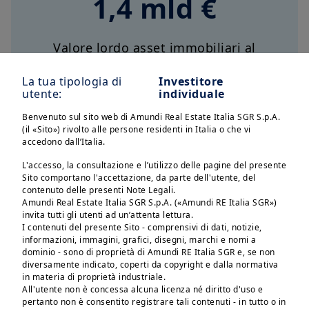
1,4 mld €
Valore lordo asset immobiliari al
30/06/26
1
La tua tipologia di
Investitore
utente:
individuale
28
Benvenuto sul sito web di Amundi Real Estate Italia SGR S.p.A.
(il «Sito») rivolto alle persone residenti in Italia o che vi
accedono dall’Italia.
Immobili
L'accesso, la consultazione e l’utilizzo delle pagine del presente
Sito comportano l'accettazione, da parte dell'utente, del
contenuto delle presenti Note Legali.
Amundi Real Estate Italia SGR S.p.A. («Amundi RE Italia SGR»)
5
invita tutti gli utenti ad un’attenta lettura.
I contenuti del presente Sito - comprensivi di dati, notizie,
informazioni, immagini, grafici, disegni, marchi e nomi a
dominio - sono di proprietà di Amundi RE Italia SGR e, se non
Fondi
diversamente indicato, coperti da copyright e dalla normativa
in materia di proprietà industriale.
All'utente non è concessa alcuna licenza né diritto d'uso e
pertanto non è consentito registrare tali contenuti - in tutto o in