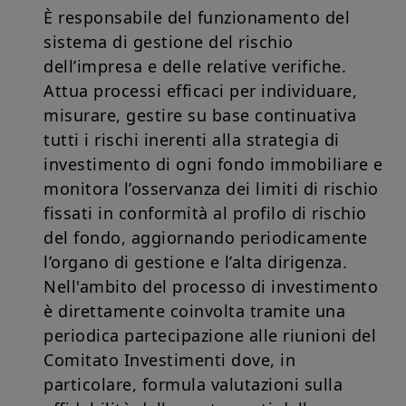
informazioni qui fornite, incluse, senza limitazione, perdite di
È responsabile del funzionamento del
profitto o altri danni diretti o consequenziali.
sistema di gestione del rischio
l contenuti delle pagine del Sito hanno scopo puramente
informativo e non rappresentano un'offerta di vendita o una
dell’impresa e delle relative verifiche.
sollecitazione all'investimento né devono essere intese come
Attua processi efficaci per individuare,
una consulenza all'investimento, o in materia fiscale, legale o
di altro tipo.
misurare, gestire su base continuativa
La sottoscrizione dei prodotti e servizi di Amundi RE Italia SGR
tutti i rischi inerenti alla strategia di
può avvenire solo tramite i soggetti autorizzati al collocamento
che sono tenuti ad informare preventivamente il cliente sulle
investimento di ogni fondo immobiliare e
caratteristiche ed i rischi connessi alle operazioni poste in
monitora l’osservanza dei limiti di rischio
essere.
Prima dell'adesione ad un'offerta di servizi di investimento, il
fissati in conformità al profilo di rischio
proponente l'investimento deve consegnare al potenziale
del fondo, aggiornando periodicamente
sottoscrittore ogni documento previsto dalla normativa di
tempo in tempo vigente; il potenziale sottoscrittore deve
l’organo di gestione e l’alta dirigenza.
leggere con estrema attenzione la documentazione ricevuta
Nell'ambito del processo di investimento
prima di effettuare una qualsivoglia scelta d'investimento.
In virtù delle leggi contro il riciclaggio di denaro, all'atto della
è direttamente coinvolta tramite una
presentazione della richiesta di investimento, all'investitore
periodica partecipazione alle riunioni del
può essere richiesto di fornire documenti aggiuntivi di
identificazione. I dettagli concernenti tali regole sono riportati
Comitato Investimenti dove, in
nel Prospetto o nei documenti legali relativi all'investimento.
particolare, formula valutazioni sulla
Le performance passate non sono indicative di pari rendimenti
in futuro. Il valore degli investimenti e gli utili da essi rivenienti