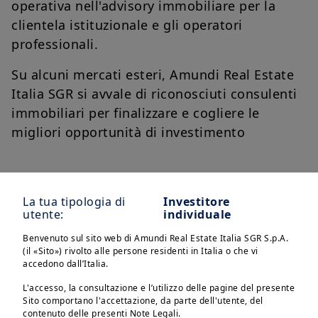
operativa nell'advisory immobiliare per la
clientela istituzionale e gli operatori
professionali.
Su alcuni mercati esteri, Amundi Real Estate
Italia SGR si avvale di riconosciuti consulenti
immobiliari per finalizzare e cogliere le
migliori opportunità di investimento
Processo di investimento
La tua tipologia di
Investitore
utente:
individuale
Benvenuto sul sito web di Amundi Real Estate Italia SGR S.p.A.
Gli investimenti immobiliari di Amundi RE
(il «Sito») rivolto alle persone residenti in Italia o che vi
Italia SGR sono governati da organi collegiali.
accedono dall’Italia.
I poteri decisionali, le competenze e le
L'accesso, la consultazione e l’utilizzo delle pagine del presente
responsabilità sono ripartiti tra il Consiglio di
Sito comportano l'accettazione, da parte dell'utente, del
contenuto delle presenti Note Legali.