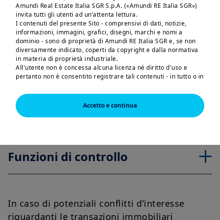
Amministrazione e il Comitato Investimenti.
Amundi Real Estate Italia SGR S.p.A. («Amundi RE Italia SGR»)
Sono comunque coinvolte nel processo di
invita tutti gli utenti ad un’attenta lettura.
I contenuti del presente Sito - comprensivi di dati, notizie,
investimento le funzioni operative della
informazioni, immagini, grafici, disegni, marchi e nomi a
società.
dominio - sono di proprietà di Amundi RE Italia SGR e, se non
diversamente indicato, coperti da copyright e dalla normativa
in materia di proprietà industriale.
All'utente non è concessa alcuna licenza né diritto d'uso e
pertanto non è consentito registrare tali contenuti - in tutto o in
Consiglio di amministrazione
parte - su alcun tipo di supporto, riprodurli, copiarli, pubblicarli
e utilizzarli a scopo commerciale senza preventiva
autorizzazione scritta di Amundi RE Italia SGR, salva la
Accetto e continua
possibilità di farne copia per uso esclusivamente personale.
Comitato Investimenti
Il Sito NON è rivolto ai cittadini o residenti degli Stati Uniti
d'America o a qualsiasi «U.S. Person», secondo la definizione di
tale termine riportata nel SEC Regulation S ai sensi del US
Securities Act of 1933.
Funzioni di controllo
I prodotti d'investimento descritti in questo sito non sono
registrati ai sensi delle leggi statunitensi federali sugli
strumenti finanziari o di altre pertinenti leggi statali
statunitensi. Di conseguenza, nessun prodotto d'investimento
può essere offerto o venduto direttamente o indirettamente
negli Stati Uniti d'America (inclusi i territori e possedimenti
In caso di potenziali conflitti d’interesse
statunitensi), nei riguardi o a beneficio di residenti e cittadini
riguardanti le transazioni immobiliari
degli Stati Uniti d'America e nei riguardi di «U.S. Person».