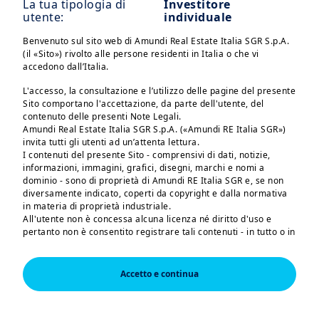
La tua tipologia di
Investitore
utente:
individuale
Benvenuto sul sito web di Amundi Real Estate Italia SGR S.p.A.
(il «Sito») rivolto alle persone residenti in Italia o che vi
accedono dall’Italia.
Quali sono i temi
L'accesso, la consultazione e l’utilizzo delle pagine del presente
chiave da monitorare
Sito comportano l'accettazione, da parte dell'utente, del
contenuto delle presenti Note Legali.
per l'economia e gli
Amundi Real Estate Italia SGR S.p.A. («Amundi RE Italia SGR»)
invita tutti gli utenti ad un’attenta lettura.
I contenuti del presente Sito - comprensivi di dati, notizie,
investimenti?
informazioni, immagini, grafici, disegni, marchi e nomi a
dominio - sono di proprietà di Amundi RE Italia SGR e, se non
I mercati hanno registrato un forte
diversamente indicato, coperti da copyright e dalla normativa
rimbalzo grazie a utili superiori alle
in materia di proprietà industriale.
All'utente non è concessa alcuna licenza né diritto d'uso e
attese, tagli e sospensioni ai dazi e
pertanto non è consentito registrare tali contenuti - in tutto o in
ottimismo sull'accordo sui
parte - su alcun tipo di supporto, riprodurli, copiarli, pubblicarli
e utilizzarli a scopo commerciale senza preventiva
semiconduttori, che hanno trainato i
autorizzazione scritta di Amundi RE Italia SGR, salva la
Accetto e continua
mercati azionari globali e le
possibilità di farne copia per uso esclusivamente personale.
Il Sito NON è rivolto ai cittadini o residenti degli Stati Uniti
criptovalute. Contemporaneamente,
d'America o a qualsiasi «U.S. Person», secondo la definizione di