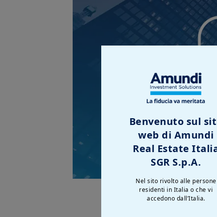
Benvenuto sul si
web di Amundi
Real Estate Itali
SGR S.p.A.
Nel sito rivolto alle persone
residenti in Italia o che vi
accedono dall’Italia.
Riteniamo che la dinamica d
aziendali saranno una delle 