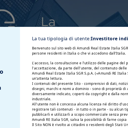
La tua tipologia di utente:
Investitore ind
Benvenuto sul sito web di Amundi Real Estate Italia SGR S.
persone residenti in Italia o che vi accedono dall’Italia.
L'accesso, la consultazione e l’utilizzo delle pagine de
l'accettazione, da parte dell'utente, del contenuto delle
to
Amundi Real Estate Italia SGR S.p.A. («Amundi RE Italia SG
un’attenta lettura.
I contenuti del presente Sito - comprensivi di dati, notiz
a
disegni, marchi e nomi a dominio - sono di proprietà di
diversamente indicato, coperti da copyright e dalla nor
industriale.
All'utente non è concessa alcuna licenza né diritto d'us
registrare tali contenuti - in tutto o in parte - su alcun ti
pubblicarli e utilizzarli a scopo commerciale senza prev
ei tassi di interesse sia favorevole, ma sui mercati
Amundi RE Italia SGR, salva la possibilità di farne cop
Il Sito NON è rivolto ai cittadini o residenti degli Stati 
variabili critiche per il resto dell'anno.
Ascolta l