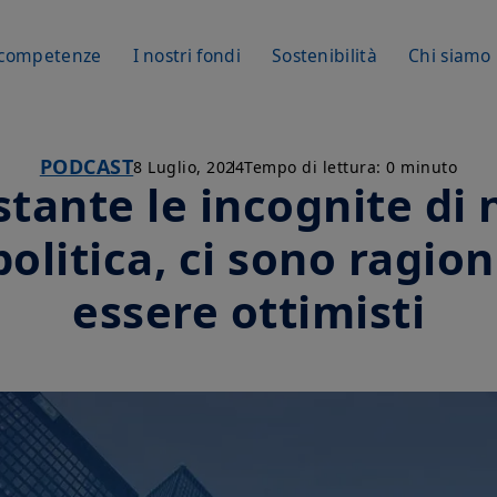
 competenze
I nostri fondi
Sostenibilità
Chi siamo
PODCAST
8 Luglio, 2024
Tempo di lettura: 0 minuto
tante le incognite di 
olitica, ci sono ragion
essere ottimisti