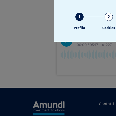
luglio dalla voce di Stef
1
2
Audio Stream
Profilo
Cookies
Contatti