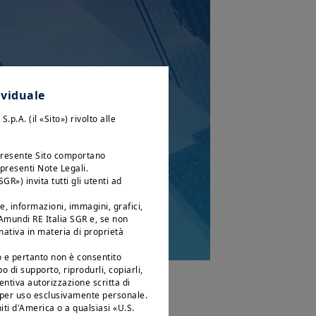
ividuale
p.A. (il «Sito») rivolto alle
l presente Sito comportano
 presenti Note Legali.
R») invita tutti gli utenti ad
ie, informazioni, immagini, grafici,
 Amundi RE Italia SGR e, se non
mativa in materia di proprietà
o e pertanto non è consentito
po di supporto, riprodurli, copiarli,
entiva autorizzazione scritta di
 azionari i risultati
ia per uso esclusivamente personale.
Uniti d'America o a qualsiasi «U.S.
’aggiornamento del 8°