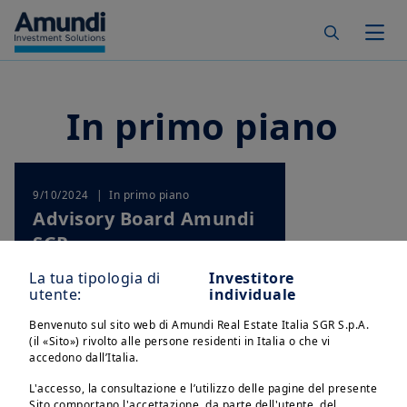
Skip to main content
Togg
In primo piano
| In primo piano
9/10/2024
Advisory Board Amundi
SGR
La tua tipologia di
Investitore
utente:
individuale
Benvenuto sul sito web di Amundi Real Estate Italia SGR S.p.A.
(il «Sito») rivolto alle persone residenti in Italia o che vi
accedono dall’Italia.
L'accesso, la consultazione e l’utilizzo delle pagine del presente
Sito comportano l'accettazione, da parte dell'utente, del