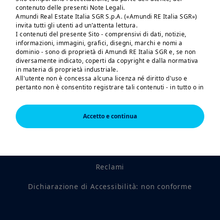
contenuto delle presenti Note Legali.
Amundi Real Estate Italia SGR S.p.A. («Amundi RE Italia SGR»)
invita tutti gli utenti ad un’attenta lettura.
I contenuti del presente Sito - comprensivi di dati, notizie,
informazioni, immagini, grafici, disegni, marchi e nomi a
dominio - sono di proprietà di Amundi RE Italia SGR e, se non
diversamente indicato, coperti da copyright e dalla normativa
in materia di proprietà industriale.
All'utente non è concessa alcuna licenza né diritto d'uso e
pertanto non è consentito registrare tali contenuti - in tutto o in
parte - su alcun tipo di supporto, riprodurli, copiarli, pubblicarli
e utilizzarli a scopo commerciale senza preventiva
Contatti
autorizzazione scritta di Amundi RE Italia SGR, salva la
Accetto e continua
possibilità di farne copia per uso esclusivamente personale.
Informazioni societarie
Il Sito NON è rivolto ai cittadini o residenti degli Stati Uniti
d'America o a qualsiasi «U.S. Person», secondo la definizione di
Note legali
tale termine riportata nel SEC Regulation S ai sensi del US
Securities Act of 1933.
Reclami
I prodotti d'investimento descritti in questo sito non sono
registrati ai sensi delle leggi statunitensi federali sugli
strumenti finanziari o di altre pertinenti leggi statali
Dichiarazione di Accessibilità: non conforme
statunitensi. Di conseguenza, nessun prodotto d'investimento
può essere offerto o venduto direttamente o indirettamente
negli Stati Uniti d'America (inclusi i territori e possedimenti
statunitensi), nei riguardi o a beneficio di residenti e cittadini